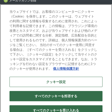
メールマガジン登録
mcframe Day
当ウェブサイトでは、お客様のコンピューターにクッキー
（Cookie）を保存します。このクッキーは、ウェブサイト
の利用に関する情報を収集するために使用され、これによっ
mcframeナビ（ユーザ登録者）
て利用者を記憶できます。この情報は、ブラウジング環境の
mcframeユーザ会サイト（MCUG会員専用）
改善とカスタマイズ、および当ウェブサイトおよび他のメデ
ィアでの訪問者に関する分析、測定指標、広告配信を目的と
ID発行をご希望の方はこちら
して使用されるものです。詳細は、個人情報保護方針のペー
パートナー専用サイト
ジをご覧ください。 当社のすべてのクッキー使用に同意す
mcframe GAパートナー専用サイト
る場合は、［すべてのクッキーを受け入れる］をクリックし
MIJS
て下さい。［クッキーの設定］をクリックして当サイトのク
ッキー設定をカスタマイズすることもできます。なお、トラ
ッキングを行わない設定をブラウザーに記憶するために1つ
のクッキーが使用されます。
個人情報保護方針
B-EN-Gについて
プライバシーポリシー
サイトポリシー
クッキー設定
ビジネスエンジニアリング株式会社
すべてのクッキーを拒否する
Copyright(C) Business Engineering Corporation. All rights reserved.
すべてのクッキーを受け入れる