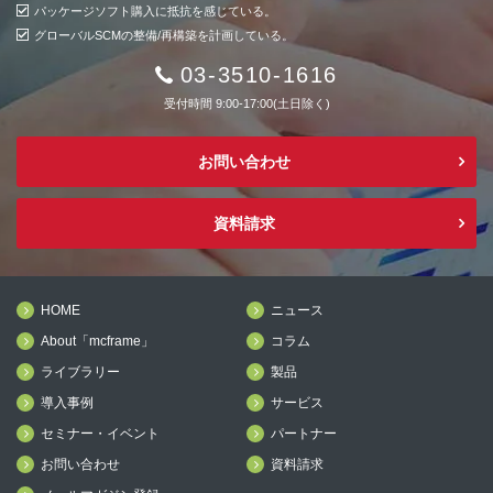
パッケージソフト購入に抵抗を感じている。
グローバルSCMの整備/再構築を計画している。
03-3510-1616
受付時間 9:00-17:00(土日除く)
お問い合わせ
資料請求
HOME
ニュース
About「mcframe」
コラム
ライブラリー
製品
導入事例
サービス
セミナー・イベント
パートナー
お問い合わせ
資料請求