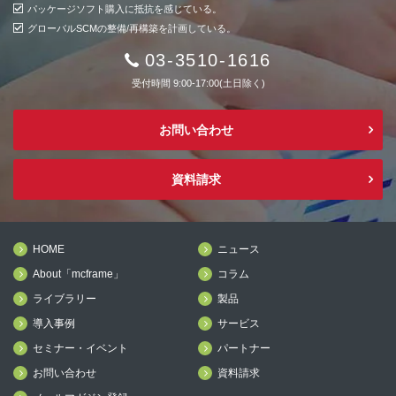
パッケージソフト購入に抵抗を感じている。
グローバルSCMの整備/再構築を計画している。
03-3510-1616
受付時間 9:00-17:00(土日除く)
お問い合わせ
資料請求
HOME
ニュース
About「mcframe」
コラム
ライブラリー
製品
導入事例
サービス
セミナー・イベント
パートナー
お問い合わせ
資料請求