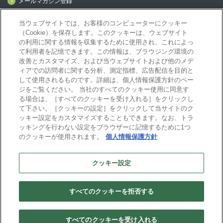
メールマガジン登録
mcframe Day
当ウェブサイトでは、お客様のコンピューターにクッキー
（Cookie）を保存します。このクッキーは、ウェブサイト
の利用に関する情報を収集するために使用され、これによっ
mcframeナビ（ユーザ登録者）
て利用者を記憶できます。この情報は、ブラウジング環境の
mcframeユーザ会サイト（MCUG会員専用）
改善とカスタマイズ、および当ウェブサイトおよび他のメデ
ィアでの訪問者に関する分析、測定指標、広告配信を目的と
ID発行をご希望の方はこちら
して使用されるものです。詳細は、個人情報保護方針のペー
パートナー専用サイト
ジをご覧ください。 当社のすべてのクッキー使用に同意す
mcframe GAパートナー専用サイト
る場合は、［すべてのクッキーを受け入れる］をクリックし
MIJS
て下さい。［クッキーの設定］をクリックして当サイトのク
ッキー設定をカスタマイズすることもできます。なお、トラ
ッキングを行わない設定をブラウザーに記憶するために1つ
のクッキーが使用されます。
個人情報保護方針
B-EN-Gについて
プライバシーポリシー
サイトポリシー
クッキー設定
ビジネスエンジニアリング株式会社
すべてのクッキーを拒否する
Copyright(C) Business Engineering Corporation. All rights reserved.
すべてのクッキーを受け入れる