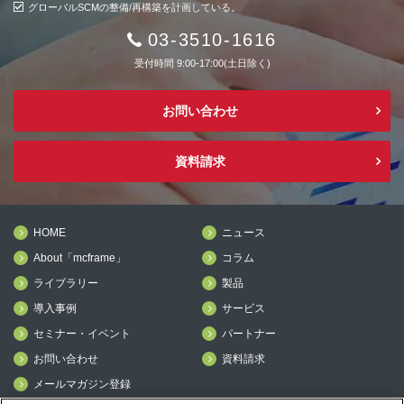
グローバルSCMの整備/再構築を計画している。
03-3510-1616
受付時間 9:00-17:00(土日除く)
お問い合わせ
資料請求
HOME
ニュース
About「mcframe」
コラム
ライブラリー
製品
導入事例
サービス
セミナー・イベント
パートナー
お問い合わせ
資料請求
メールマガジン登録