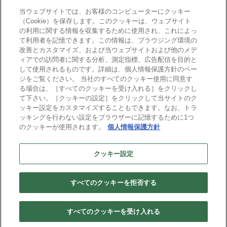
mcframe Day
当ウェブサイトでは、お客様のコンピューターにクッキー
（Cookie）を保存します。このクッキーは、ウェブサイト
の利用に関する情報を収集するために使用され、これによっ
mcframeナビ（ユーザ登録者）
て利用者を記憶できます。この情報は、ブラウジング環境の
mcframeユーザ会サイト（MCUG会員専用）
改善とカスタマイズ、および当ウェブサイトおよび他のメデ
ィアでの訪問者に関する分析、測定指標、広告配信を目的と
ID発行をご希望の方はこちら
して使用されるものです。詳細は、個人情報保護方針のペー
パートナー専用サイト
ジをご覧ください。 当社のすべてのクッキー使用に同意す
mcframe GAパートナー専用サイト
る場合は、［すべてのクッキーを受け入れる］をクリックし
MIJS
て下さい。［クッキーの設定］をクリックして当サイトのク
ッキー設定をカスタマイズすることもできます。なお、トラ
ッキングを行わない設定をブラウザーに記憶するために1つ
のクッキーが使用されます。
個人情報保護方針
B-EN-Gについて
プライバシーポリシー
サイトポリシー
クッキー設定
ビジネスエンジニアリング株式会社
すべてのクッキーを拒否する
Copyright(C) Business Engineering Corporation. All rights reserved.
すべてのクッキーを受け入れる