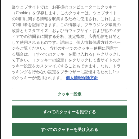
mcframe Day
当ウェブサイトでは、お客様のコンピューターにクッキー
（Cookie）を保存します。このクッキーは、ウェブサイト
の利用に関する情報を収集するために使用され、これによっ
mcframeナビ（ユーザ登録者）
て利用者を記憶できます。この情報は、ブラウジング環境の
mcframeユーザ会サイト（MCUG会員専用）
改善とカスタマイズ、および当ウェブサイトおよび他のメデ
ィアでの訪問者に関する分析、測定指標、広告配信を目的と
ID発行をご希望の方はこちら
して使用されるものです。詳細は、個人情報保護方針のペー
パートナー専用サイト
ジをご覧ください。 当社のすべてのクッキー使用に同意す
mcframe GAパートナー専用サイト
る場合は、［すべてのクッキーを受け入れる］をクリックし
MIJS
て下さい。［クッキーの設定］をクリックして当サイトのク
ッキー設定をカスタマイズすることもできます。なお、トラ
ッキングを行わない設定をブラウザーに記憶するために1つ
のクッキーが使用されます。
個人情報保護方針
B-EN-Gについて
プライバシーポリシー
サイトポリシー
クッキー設定
ビジネスエンジニアリング株式会社
すべてのクッキーを拒否する
Copyright(C) Business Engineering Corporation. All rights reserved.
すべてのクッキーを受け入れる