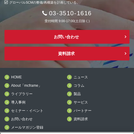
グローバルSCMの整備/再構築を計画している。
03-3510-1616
受付時間 9:00-17:00(土日除く)
お問い合わせ
資料請求
HOME
ニュース
About「mcframe」
コラム
ライブラリー
製品
導入事例
サービス
セミナー・イベント
パートナー
お問い合わせ
資料請求
メールマガジン登録