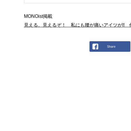
MONOist掲載
見える、見えるぞ！ 私にも腰が痛いアイツが!! 
Share