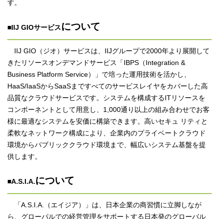
す。
について
■IIJ GIOサービス
IIJ GIO（ジオ）サービスは、IIJグループで2000年より展開して
きたリソースオンデマンドサービス「IBPS（Integration &
Business Platform Service）」で培った運用技術を活かし、
HaaS/IaaSからSaaSまですべてのサービスレイヤをカバーした高
品質なクラウドサービスです。システムを構成するITリソースを
コンポーネントとして用意し、1,000通り以上の組み合わせでお客
様に最適なシステムを安価に構築できます。高いセキュ リティと
柔軟なネットワーク構成により、企業内のプライベートクラウド
環境からパブリッククラウド環境まで、幅広いシステム基盤を提
供します。
について
■A.S.I.A.
「A.S.I.A.（エイジア）」は、日本企業の商習慣に立脚しなが
ら、グローバルでの経営管理をサポートする日本発のグローバル