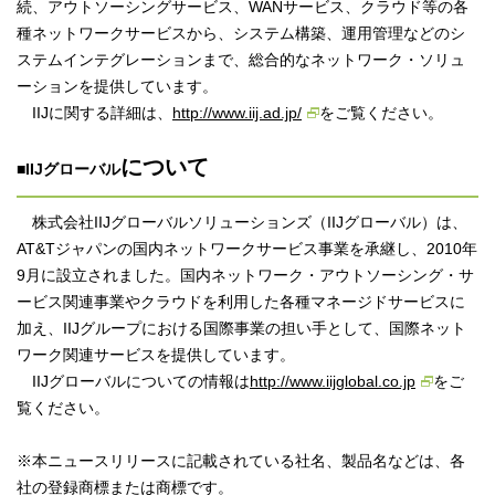
続、アウトソーシングサービス、WANサービス、クラウド等の各
種ネットワークサービスから、システム構築、運用管理などのシ
ステムインテグレーションまで、総合的なネットワーク・ソリュ
ーションを提供しています。
IIJに関する詳細は、
http://www.iij.ad.jp/
をご覧ください。
について
■IIJグローバル
株式会社IIJグローバルソリューションズ（IIJグローバル）は、
AT&Tジャパンの国内ネットワークサービス事業を承継し、2010年
9月に設立されました。国内ネットワーク・アウトソーシング・サ
ービス関連事業やクラウドを利用した各種マネージドサービスに
加え、IIJグループにおける国際事業の担い手として、国際ネット
ワーク関連サービスを提供しています。
IIJグローバルについての情報は
http://www.iijglobal.co.jp
をご
覧ください。
※本ニュースリリースに記載されている社名、製品名などは、各
社の登録商標または商標です。