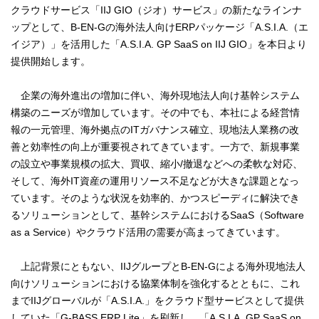
クラウドサービス「IIJ GIO（ジオ）サービス」の新たなラインナ
ップとして、B-EN-Gの海外法人向けERPパッケージ「A.S.I.A.（エ
イジア）」を活用した「A.S.I.A. GP SaaS on IIJ GIO」を本日より
提供開始します。
企業の海外進出の増加に伴い、海外現地法人向け基幹システム
構築のニーズが増加しています。その中でも、本社による経営情
報の一元管理、海外拠点のITガバナンス確立、現地法人業務の改
善と効率性の向上が重要視されてきています。一方で、新規事業
の設立や事業規模の拡大、買収、縮小/撤退などへの柔軟な対応、
そして、海外IT資産の運用リソース不足などが大きな課題となっ
ています。そのような状況を効率的、かつスピーディに解決でき
るソリューションとして、基幹システムにおけるSaaS（Software
as a Service）やクラウド活用の需要が高まってきています。
上記背景にともない、IIJグループとB-EN-Gによる海外現地法人
向けソリューションにおける協業体制を強化するとともに、これ
までIIJグローバルが「A.S.I.A.」をクラウド型サービスとして提供
していた「G-BASS ERP Lite」を刷新し、「A.S.I.A. GP SaaS on