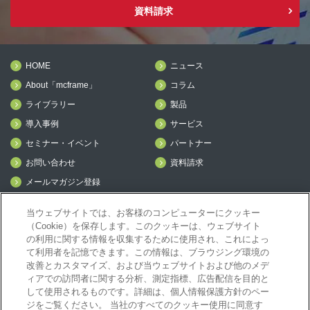
資料請求
HOME
ニュース
About「mcframe」
コラム
ライブラリー
製品
導入事例
サービス
セミナー・イベント
パートナー
お問い合わせ
資料請求
メールマガジン登録
mcframe Day
当ウェブサイトでは、お客様のコンピューターにクッキー
（Cookie）を保存します。このクッキーは、ウェブサイト
の利用に関する情報を収集するために使用され、これによっ
mcframeナビ（ユーザ登録者）
て利用者を記憶できます。この情報は、ブラウジング環境の
mcframeユーザ会サイト（MCUG会員専用）
改善とカスタマイズ、および当ウェブサイトおよび他のメデ
ィアでの訪問者に関する分析、測定指標、広告配信を目的と
ID発行をご希望の方はこちら
して使用されるものです。詳細は、個人情報保護方針のペー
パートナー専用サイト
ジをご覧ください。 当社のすべてのクッキー使用に同意す