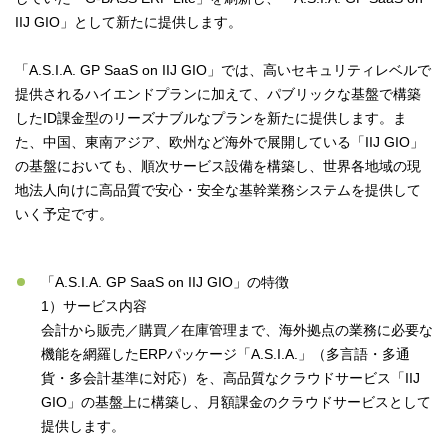
IIJ GIO」として新たに提供します。
「A.S.I.A. GP SaaS on IIJ GIO」では、高いセキュリティレベルで
提供されるハイエンドプランに加えて、パブリックな基盤で構築
したID課金型のリーズナブルなプランを新たに提供します。ま
た、中国、東南アジア、欧州など海外で展開している「IIJ GIO」
の基盤においても、順次サービス設備を構築し、世界各地域の現
地法人向けに高品質で安心・安全な基幹業務システムを提供して
いく予定です。
「A.S.I.A. GP SaaS on IIJ GIO」の特徴
1）サービス内容
会計から販売／購買／在庫管理まで、海外拠点の業務に必要な
機能を網羅したERPパッケージ「A.S.I.A.」（多言語・多通
貨・多会計基準に対応）を、高品質なクラウドサービス「IIJ
GIO」の基盤上に構築し、月額課金のクラウドサービスとして
提供します。