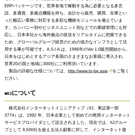
ERPパッケージです。世界各地で稼動する為に必要となる多言
語、多通貨、多拠点機能を持ち、会計から販売、購買、在庫とい
った幅広い業務に対応する多彩な機能モジュールを備えていま
す。カンパニー別やビジネスユニット別などでの業績管理にも対
応し、日本本社から海外拠点の状況をリアルタイムに把握できる
ため、グローバルグループ経営のための強力なインフラとして活
用する事が可能です。A.S.I.A.は、1996年のVer.1.0販売開始から、
日本をはじめとするアジア各国のさまざまなお客様に導入され、
世界20の国と地域に300社にご利用頂いています。
製品の詳細な仕様については、
http://www.to-be.asia
をご覧く
ださい。
について
■IIJ
株式会社インターネットイニシアティブ（IIJ、東証第一部
3774）は、1992 年、日本企業として初めての商用インターネット
サービスプロバイダとして設立されました。現在では、IIJグルー
プとして 8,500社を超える法人顧客に対して、インターネット接