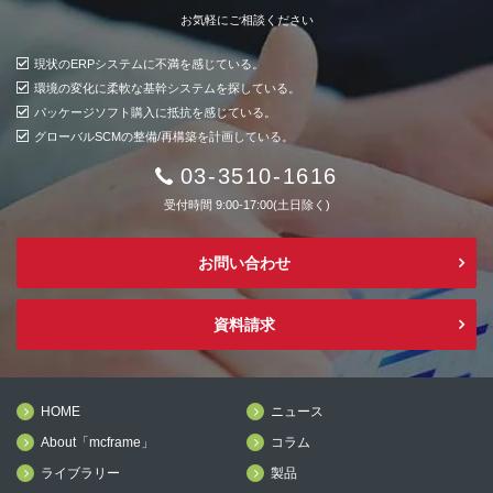
お気軽にご相談ください
現状のERPシステムに不満を感じている。
環境の変化に柔軟な基幹システムを探している。
パッケージソフト購入に抵抗を感じている。
グローバルSCMの整備/再構築を計画している。
03-3510-1616
受付時間 9:00-17:00(土日除く)
お問い合わせ
資料請求
HOME
ニュース
About「mcframe」
コラム
ライブラリー
製品