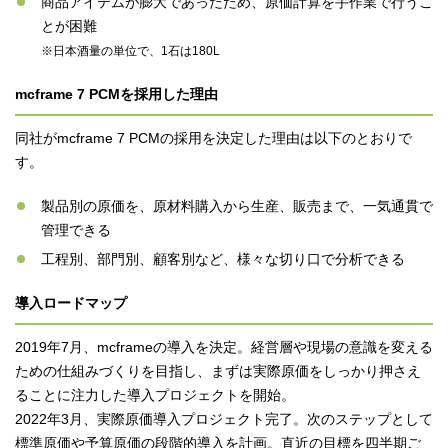
商品アイテムが膨大であったため、原価計算を手作業で行うこ
とが困難
※日本酒量の単位で、1石は180L
mcframe 7 PCMを採用した理由
同社がmcframe 7 PCMの採用を決定した理由は以下のとおりで
す。
製品別の原価を、原材料購入から生産、販売まで、一気通貫で
管理できる
工程別、部門別、顧客別など、様々な切り口で分析できる
導入ロードマップ
2019年7月、mcframeの導入を決定。経営層や現場の意識を変える
ための仕組みづくりを目指し、まずは実際原価をしっかり押さえ
ることに注力した導入プロジェクトを開始。
2022年3月、実際原価導入プロジェクト完了。次のステップとして
標準原価や予算原価の段階的導入を計画。直近の目標を四半期ご