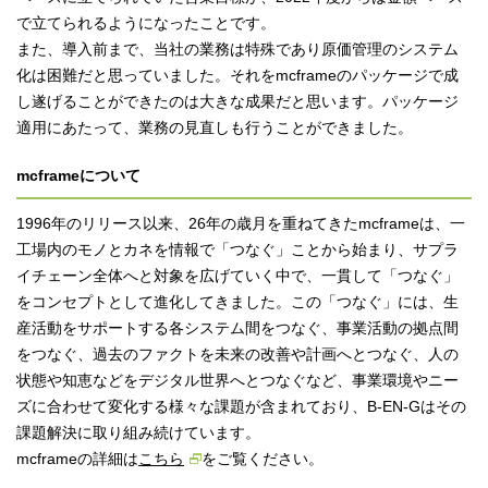
で立てられるようになったことです。
また、導入前まで、当社の業務は特殊であり原価管理のシステム
化は困難だと思っていました。それをmcframeのパッケージで成
し遂げることができたのは大きな成果だと思います。パッケージ
適用にあたって、業務の見直しも行うことができました。
mcframeについて
1996年のリリース以来、26年の歳月を重ねてきたmcframeは、一
工場内のモノとカネを情報で「つなぐ」ことから始まり、サプラ
イチェーン全体へと対象を広げていく中で、一貫して「つなぐ」
をコンセプトとして進化してきました。この「つなぐ」には、生
産活動をサポートする各システム間をつなぐ、事業活動の拠点間
をつなぐ、過去のファクトを未来の改善や計画へとつなぐ、人の
状態や知恵などをデジタル世界へとつなぐなど、事業環境やニー
ズに合わせて変化する様々な課題が含まれており、B-EN-Gはその
課題解決に取り組み続けています。
mcframeの詳細は
こちら
をご覧ください。