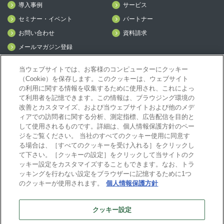
導入事例
サービス
セミナー・イベント
パートナー
お問い合わせ
資料請求
メールマガジン登録
mcframe Day
当ウェブサイトでは、お客様のコンピューターにクッキー
（Cookie）を保存します。このクッキーは、ウェブサイト
の利用に関する情報を収集するために使用され、これによっ
mcframeナビ（ユーザ登録者）
て利用者を記憶できます。この情報は、ブラウジング環境の
mcframeユーザ会サイト（MCUG会員専用）
改善とカスタマイズ、および当ウェブサイトおよび他のメデ
ィアでの訪問者に関する分析、測定指標、広告配信を目的と
ID発行をご希望の方はこちら
して使用されるものです。詳細は、個人情報保護方針のペー
パートナー専用サイト
ジをご覧ください。 当社のすべてのクッキー使用に同意す
mcframe GAパートナー専用サイト
る場合は、［すべてのクッキーを受け入れる］をクリックし
MIJS
て下さい。［クッキーの設定］をクリックして当サイトのク
ッキー設定をカスタマイズすることもできます。なお、トラ
ッキングを行わない設定をブラウザーに記憶するために1つ
のクッキーが使用されます。
個人情報保護方針
B-EN-Gについて
プライバシーポリシー
サイトポリシー
クッキー設定
ビジネスエンジニアリング株式会社