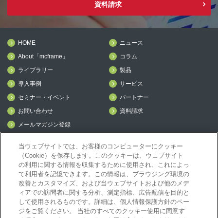
資料請求
HOME
ニュース
About「mcframe」
コラム
ライブラリー
製品
導入事例
サービス
セミナー・イベント
パートナー
お問い合わせ
資料請求
メールマガジン登録
mcframe Day
当ウェブサイトでは、お客様のコンピューターにクッキー
（Cookie）を保存します。このクッキーは、ウェブサイト
の利用に関する情報を収集するために使用され、これによっ
mcframeナビ（ユーザ登録者）
て利用者を記憶できます。この情報は、ブラウジング環境の
mcframeユーザ会サイト（MCUG会員専用）
改善とカスタマイズ、および当ウェブサイトおよび他のメデ
ID発行をご希望の方はこちら
ィアでの訪問者に関する分析、測定指標、広告配信を目的と
して使用されるものです。詳細は、個人情報保護方針のペー
パートナー専用サイト
ジをご覧ください。 当社のすべてのクッキー使用に同意す
mcframe GAパートナー専用サイト