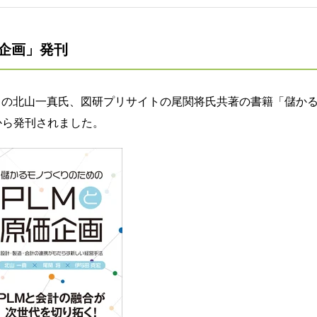
企画」発刊
トの北山一真氏、
図研プリサイトの尾関将氏共著の書籍「
儲か
から発刊されました。