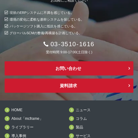
お気軽にご相談ください
現状のERPシステムに不満を感じている。
環境の変化に柔軟な基幹システムを探している。
パッケージソフト購入に抵抗を感じている。
グローバルSCMの整備/再構築を計画している。
03-3510-1616
受付時間 9:00-17:00(土日除く)
お問い合わせ
資料請求
HOME
ニュース
About「mcframe」
コラム
ライブラリー
製品
導入事例
サービス