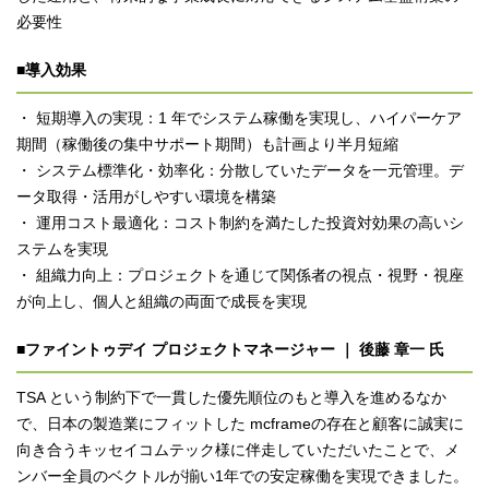
必要性
■導入効果
・ 短期導入の実現：1 年でシステム稼働を実現し、ハイパーケア
期間（稼働後の集中サポート期間）も計画より半月短縮
・ システム標準化・効率化：分散していたデータを一元管理。デ
ータ取得・活用がしやすい環境を構築
・ 運用コスト最適化：コスト制約を満たした投資対効果の高いシ
ステムを実現
・ 組織力向上：プロジェクトを通じて関係者の視点・視野・視座
が向上し、個人と組織の両面で成長を実現
■ファイントゥデイ プロジェクトマネージャー ｜ 後藤 章一 氏
TSA という制約下で一貫した優先順位のもと導入を進めるなか
で、日本の製造業にフィットした mcframeの存在と顧客に誠実に
向き合うキッセイコムテック様に伴走していただいたことで、メ
ンバー全員のベクトルが揃い1年での安定稼働を実現できました。