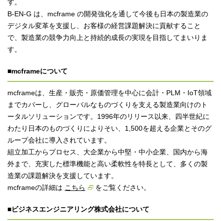
す。
B-EN-G は、mcframe の開発強化を通して今後も日本の製造業の
デジタル変革を支援し、お客様の経営課題解決に貢献すること
で、製造業の競争力向上と持続的成長の実現を目指してまいりま
す。
■mcframeについて
mcframeは、生産・販売・原価管理を中心に会計・PLM・IoT領域
までカバーし、グローバルなものづくりを支える製造業向けのト
ータルソリューションです。1996年のリリース以来、四半世紀に
わたり日本のものづくりによりそい、1,500を超える企業とそのグ
ループ会社に導入されています。
組立加工からプロセス、大企業から中堅・中小企業、国内から海
外まで、充実した標準機能と高い柔軟性を特長として、多くの製
造業の課題解決を支援しています。
mcframeの詳細は
こちら
をご覧ください。
■ビジネスエンジニアリング株式会社について