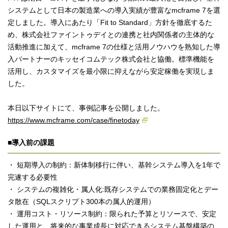
システムとして日本の製造業への導入実績が豊富なmcframe 7を選
定しました。導入にあたり「Fit to Standard」方針を徹底するた
め、株式会社ファイントゥデイとの連携と社内関係者の主体的な
活動推進に加えて、mcframe 7の仕様と活用ノウハウを熟知した導
入パートナーのキッセイコムテック株式会社と協働。標準機能を
活用し、カスタマイズを最小限に抑えながら安定稼働を実現しま
した。
本日以下サイトにて、事例記事を公開しました。
https://www.mcframe.com/case/finetoday
■導入前の課題
・ 短期導入の制約：新体制移行に伴い、基幹システム導入を1年で
完遂する必要性
・ システムの複雑化・属人化:既存システムでの業務固定化とデー
タ散在（SQLスクリプト300本の属人的運用）
・ 運用コスト・リソース制約：限られた予算とリソースで、安定
した運用と、将来的な事業成長に対応できるシステム基盤構築の