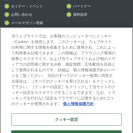
セミナー・イベント
パートナー
お問い合わせ
資料請求
メールマガジン登録
mcframe Day
当ウェブサイトでは、お客様のコンピューターにクッキー
（Cookie）を保存します。このクッキーは、ウェブサイト
の利用に関する情報を収集するために使用され、これによっ
mcframeナビ（ユーザ登録者）
て利用者を記憶できます。この情報は、ブラウジング環境の
mcframeユーザ会サイト（MCUG会員専用）
改善とカスタマイズ、および当ウェブサイトおよび他のメデ
ィアでの訪問者に関する分析、測定指標、広告配信を目的と
ID発行をご希望の方はこちら
して使用されるものです。詳細は、個人情報保護方針のペー
パートナー専用サイト
ジをご覧ください。 当社のすべてのクッキー使用に同意す
mcframe GAパートナー専用サイト
る場合は、［すべてのクッキーを受け入れる］をクリックし
MIJS
て下さい。［クッキーの設定］をクリックして当サイトのク
ッキー設定をカスタマイズすることもできます。なお、トラ
ッキングを行わない設定をブラウザーに記憶するために1つ
のクッキーが使用されます。
個人情報保護方針
B-EN-Gについて
プライバシーポリシー
サイトポリシー
クッキー設定
ビジネスエンジニアリング株式会社