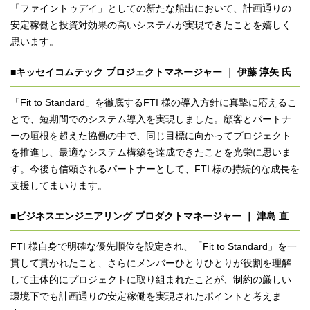
「ファイントゥデイ」としての新たな船出において、計画通りの
安定稼働と投資対効果の高いシステムが実現できたことを嬉しく
思います。
■キッセイコムテック プロジェクトマネージャー ｜ 伊藤 淳矢 氏
「Fit to Standard」を徹底するFTI 様の導入方針に真摯に応えるこ
とで、短期間でのシステム導入を実現しました。顧客とパートナ
ーの垣根を超えた協働の中で、同じ目標に向かってプロジェクト
を推進し、最適なシステム構築を達成できたことを光栄に思いま
す。今後も信頼されるパートナーとして、FTI 様の持続的な成長を
支援してまいります。
■ビジネスエンジニアリング プロダクトマネージャー ｜ 津島 直
FTI 様自身で明確な優先順位を設定され、「Fit to Standard」を一
貫して貫かれたこと、さらにメンバーひとりひとりが役割を理解
して主体的にプロジェクトに取り組まれたことが、制約の厳しい
環境下でも計画通りの安定稼働を実現されたポイントと考えま